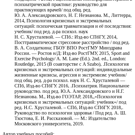
психиатрической практике: руководство для
практикующих врачей/ под общ. ред.
Ю. А. Александровского, Н. Г. Незнанова. М., Литтерра,
2014, Психология кризисных и экстремальных
ситуаций: психическая травматизация и её последствия:
учебник/ под ред. д-ра психол. наук
Н. С. Хрусталевой. — СПб.: Изд-во СПбГУ, 2014,
Посттравматическое стрессовое расстройство / под ред.
В. А. Солдаткина; ГБОУ ВПО РостГМУ Минздрава
России. — Ростов н/Д: Изд-во РостГМУ, 2015, Sport and
Exercise Psychology/ A. M. Lane (Ed.). 2nd. ed., London:
Routledge, 2015 (В соавторстве с A Szabo), .Психология
кризисных и экстремальных ситуаций: индивидуальные
жизненные кризисы, агрессия и экстремизм: учебник/
под общ. ред. д-ра психол. наук Н. С. Хрусталевой —
СПб, Изд-во СПбГУ. 2016, .Психиатрия. Национальное
руководство. под ред. Ю.А. Александровского и Н.Г.
Незнанова. М., Изд-во ГОЭТАР, 2018,,«Психология
кризисных и экстремальных ситуаций: учебник»/ под
ред. Н.С. Хрусталевой. – СПб, Изд-во СПбГУ. 2018,.
Руководство по психологии здоровья / Под ред. А. Ш.
Тхостова, Е. И. Рассказовой. — М.: Издательство
Московского университета, 2019.
Автор учебных пособий: