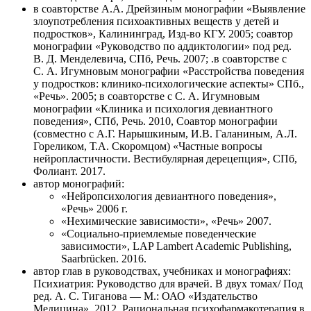
в соавторстве А.А. Дрейзиным монографии «Выявление
злоупотребления психоактивных веществ у детей и
подростков», Калининград, Изд-во КГУ. 2005; соавтор
монографии «Руководство по аддиктологии» под ред.
В. Д. Менделевича, СПб, Речь. 2007; .в соавторстве с
С. А. Игумновым монографии «Расстройства поведения
у подростков: клинико-психологические аспекты» СПб.,
«Речь». 2005; в соавторстве с С. А. Игумновым
монографии «Клиника и психология девиантного
поведения», СПб, Речь. 2010, Соавтор монографии
(совместно с А.Г. Нарышкиным, И.В. Галаниным, А.Л.
Гореликом, Т.А. Скоромцом) «Частные вопросы
нейропластичности. Вестибулярная дерецепция», СПб,
Фолиант. 2017.
автор монографий:
«Нейропсихология девиантного поведения»,
«Речь» 2006 г.
«Нехимические зависимости», «Речь» 2007.
«Социально-приемлемые поведенческие
зависимости», LAP Lambert Academic Publishing,
Saarbrücken. 2016.
автор глав в руководствах, учебниках и монографиях:
Психиатрия: Руководство для врачей. В двух томах/ Под
ред. А. С. Тиганова — М.: ОАО «Издательство
Медицина». 2012, Рациональная психофармакотерапия в