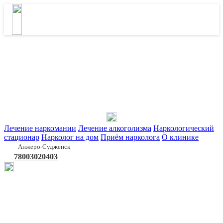
Лечение наркомании
Лечение алкоголизма
Наркологический
стационар
Нарколог на дом
Приём нарколога
О клинике
Анжеро-Судженск
78003020403