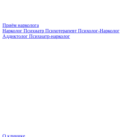
Приём нарколога
Нарколог
Психиатр
Психотерапевт
Психолог-Нарколог
Аддиктолог
Психиатр-нарколог
О клинике