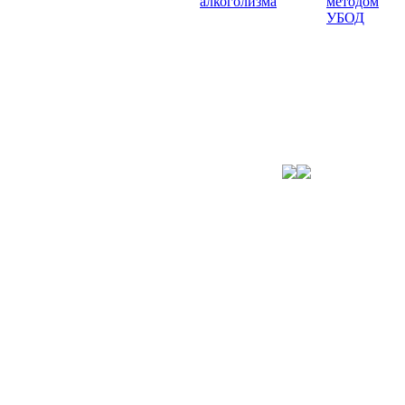
алкоголизма
методом
УБОД