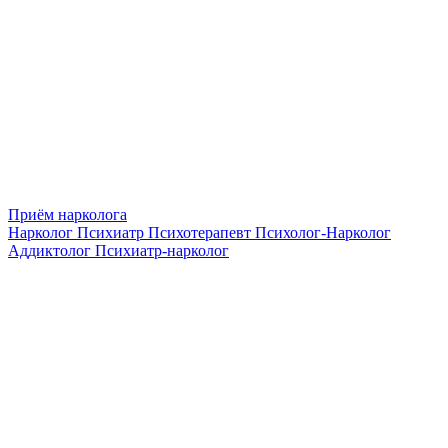
Приём нарколога
Нарколог
Психиатр
Психотерапевт
Психолог-Нарколог
Аддиктолог
Психиатр-нарколог