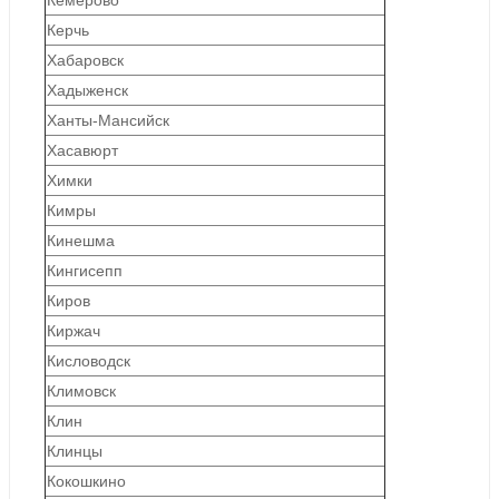
Керчь
Хабаровск
Хадыженск
Ханты-Мансийск
Хасавюрт
Химки
Кимры
Кинешма
Кингисепп
Киров
Киржач
Кисловодск
Климовск
Клин
Клинцы
Кокошкино