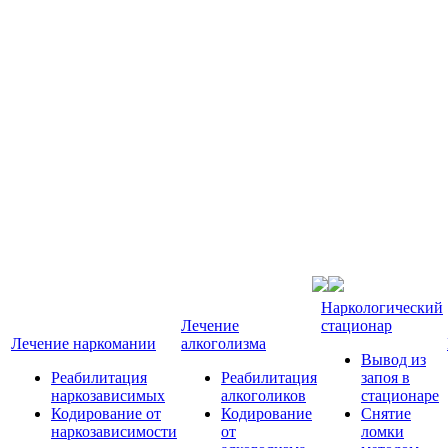
Наркологический
Лечение
стационар
Лечение наркомании
алкоголизма
Вывод из
Реабилитация
Реабилитация
запоя в
наркозависимых
алкоголиков
стационаре
Кодирование от
Кодирование
Снятие
наркозависимости
от
ломки