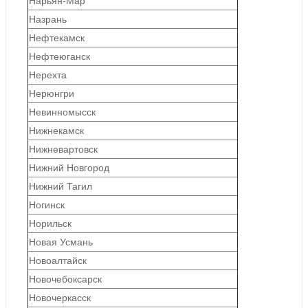
Нарьян-Мар
Назрань
Нефтекамск
Нефтеюганск
Нерехта
Нерюнгри
Невинномысск
Нижнекамск
Нижневартовск
Нижний Новгород
Нижний Тагил
Ногинск
Норильск
Новая Усмань
Новоалтайск
Новочебоксарск
Новочеркасск