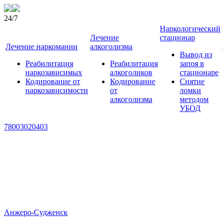
24/7
Наркологический
Лечение
стационар
Лечение наркомании
алкоголизма
Вывод из
Реабилитация
Реабилитация
запоя в
наркозависимых
алкоголиков
стационаре
Кодирование от
Кодирование
Снятие
наркозависимости
от
ломки
алкоголизма
методом
УБОД
78003020403
Анжеро-Судженск