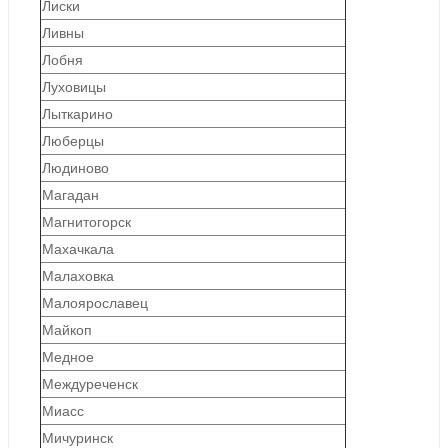
Лиски
Ливны
Лобня
Луховицы
Лыткарино
Люберцы
Людиново
Магадан
Магнитогорск
Махачкала
Малаховка
Малоярославец
Майкоп
Медное
Междуреченск
Миасс
Мичуринск