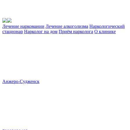
Лечение наркомании
Лечение алкоголизма
Наркологический
стационар
Нарколог на дом
Приём нарколога
О клинике
Анжеро-Судженск